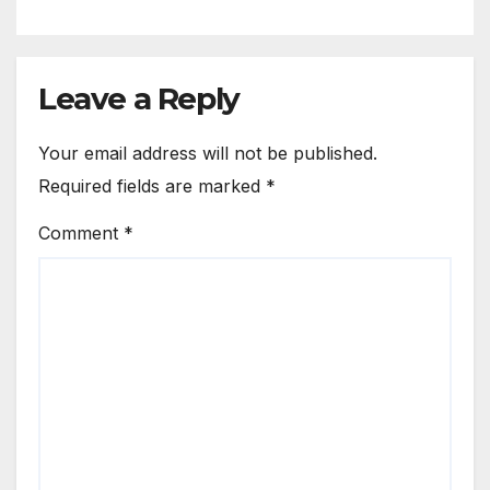
Leave a Reply
Your email address will not be published.
Required fields are marked
*
Comment
*