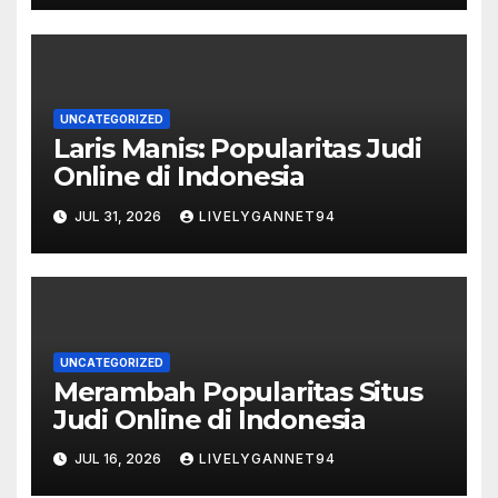
UNCATEGORIZED
Laris Manis: Popularitas Judi
Online di Indonesia
JUL 31, 2026
LIVELYGANNET94
UNCATEGORIZED
Merambah Popularitas Situs
Judi Online di Indonesia
JUL 16, 2026
LIVELYGANNET94