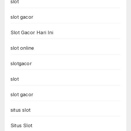
slot
slot gacor
Slot Gacor Hari Ini
slot online
slotgacor
slot
slot gacor
situs slot
Situs Slot