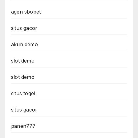
agen sbobet
situs gacor
akun demo
slot demo
slot demo
situs togel
situs gacor
panen777