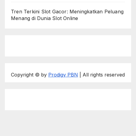
Tren Terkini Slot Gacor: Meningkatkan Peluang
Menang di Dunia Slot Online
Copyright © by
Prodigy PBN
| All rights reserved