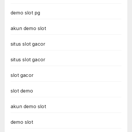
demo slot pg
akun demo slot
situs slot gacor
situs slot gacor
slot gacor
slot demo
akun demo slot
demo slot