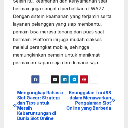
Selain itu, keamanan dan kenyamanan saat
bermain juga sangat diperhatikan di WA77.
Dengan sistem keamanan yang terjamin serta
layanan pelanggan yang siap membantu,
pemain bisa merasa tenang dan puas saat
bermain. Platform ini juga mudah diakses
melalui perangkat mobile, sehingga
memungkinkan pemain untuk menikmati
permainan kapan saja dan di mana saja.
Mengungkap Rahasia
Keunggulan Lord88
Post
Slot Gacor: Strategi
dalam Menawarkan
dan Tips untuk
Pengalaman Slot
navigation
Meraih
Online yang Berbeda
Keberuntungan di
Dunia Slot Online