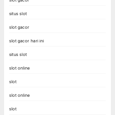
slot gacor
situs slot
slot gacor
slot gacor hari ini
situs slot
slot online
slot
slot online
slot