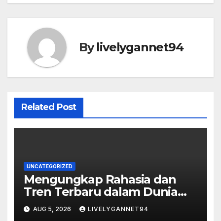
By
livelygannet94
Related Post
UNCATEGORIZED
Mengungkap Rahasia dan
Tren Terbaru dalam Dunia
Slot Online yang Perlu Anda
AUG 5, 2026
LIVELYGANNET94
Ketahui