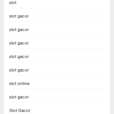
slot
slot gacor
slot gacor
slot gacor
slot gacor
slot gacor
slot online
slot gacor
Slot Gacor