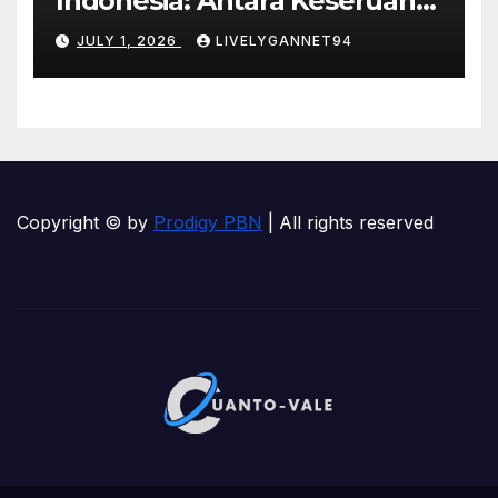
Indonesia: Antara Keseruan
dan Risiko
JULY 1, 2026
LIVELYGANNET94
Copyright © by
Prodigy PBN
| All rights reserved