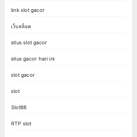
link slot gacor
เว็บสล็อต
situs slot gacor
situs gacor hari ini
slot gacor
slot
Slot88
RTP slot