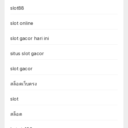
slot88
slot online
slot gacor hari ini
situs slot gacor
slot gacor
สล็อตเว็บตรง
slot
สล็อต