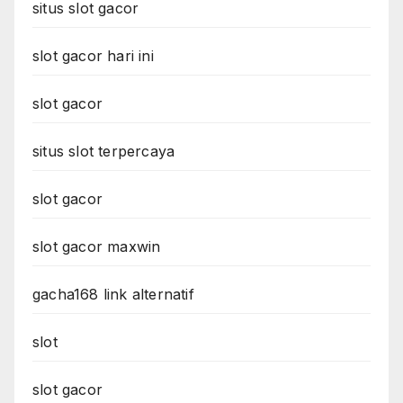
situs slot gacor
slot gacor hari ini
slot gacor
situs slot terpercaya
slot gacor
slot gacor maxwin
gacha168 link alternatif
slot
slot gacor