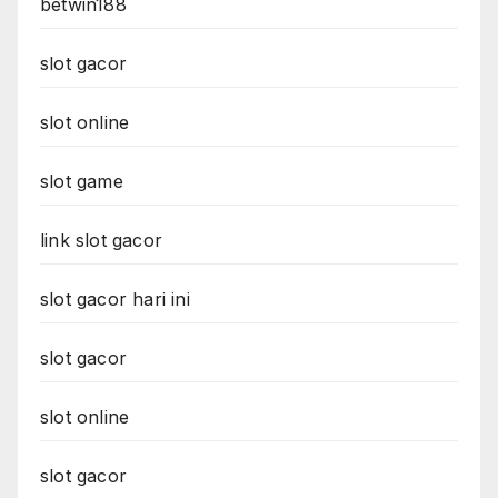
betwin188
slot gacor
slot online
slot game
link slot gacor
slot gacor hari ini
slot gacor
slot online
slot gacor