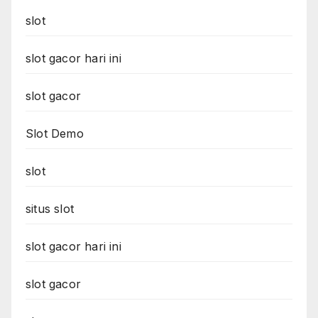
slot
slot gacor hari ini
slot gacor
Slot Demo
slot
situs slot
slot gacor hari ini
slot gacor