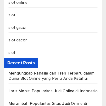
slot online
slot
slot gacor
slot gacor
slot
Recent Posts
Mengungkap Rahasia dan Tren Terbaru dalam
Dunia Slot Online yang Perlu Anda Ketahui
Laris Manis: Popularitas Judi Online di Indonesia
Merambah Popularitas Situs Judi Online di