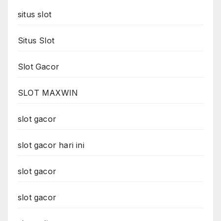
situs slot
Situs Slot
Slot Gacor
SLOT MAXWIN
slot gacor
slot gacor hari ini
slot gacor
slot gacor