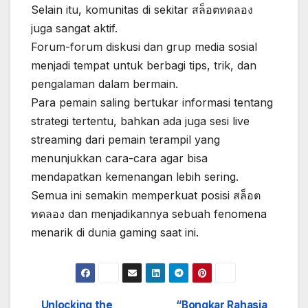
Selain itu, komunitas di sekitar สล็อตทดลอง
juga sangat aktif.
Forum-forum diskusi dan grup media sosial
menjadi tempat untuk berbagi tips, trik, dan
pengalaman dalam bermain.
Para pemain saling bertukar informasi tentang
strategi tertentu, bahkan ada juga sesi live
streaming dari pemain terampil yang
menunjukkan cara-cara agar bisa
mendapatkan kemenangan lebih sering.
Semua ini semakin memperkuat posisi สล็อต
ทดลอง dan menjadikannya sebuah fenomena
menarik di dunia gaming saat ini.
Unlocking the
“Bongkar Rahasia