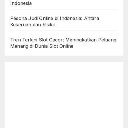
Indonesia
Pesona Judi Online di Indonesia: Antara
Keseruan dan Risiko
Tren Terkini Slot Gacor: Meningkatkan Peluang
Menang di Dunia Slot Online