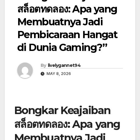
สล็อตทดลอง: Apa yang
Membuatnya Jadi
Pembicaraan Hangat
di Dunia Gaming?”
By
livelygannet94
MAY 8, 2026
Bongkar Keajaiban
สล็อตทดลอง: Apa yang
Membuatnya Jadi