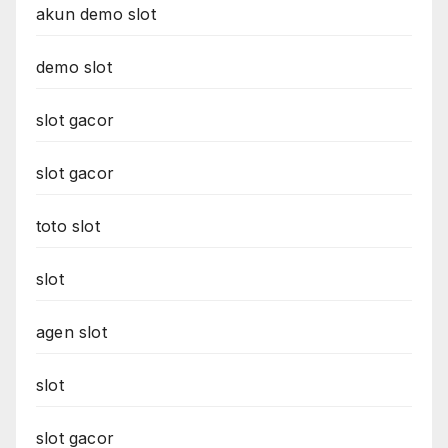
akun demo slot
demo slot
slot gacor
slot gacor
toto slot
slot
agen slot
slot
slot gacor