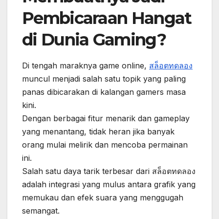
Pembicaraan Hangat
di Dunia Gaming?
Di tengah maraknya game online,
สล็อตทดลอง
muncul menjadi salah satu topik yang paling
panas dibicarakan di kalangan gamers masa
kini.
Dengan berbagai fitur menarik dan gameplay
yang menantang, tidak heran jika banyak
orang mulai melirik dan mencoba permainan
ini.
Salah satu daya tarik terbesar dari สล็อตทดลอง
adalah integrasi yang mulus antara grafik yang
memukau dan efek suara yang menggugah
semangat.