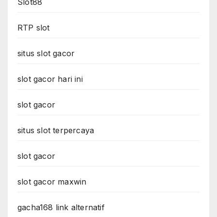
Slot88
RTP slot
situs slot gacor
slot gacor hari ini
slot gacor
situs slot terpercaya
slot gacor
slot gacor maxwin
gacha168 link alternatif