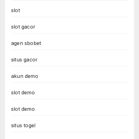
slot
slot gacor
agen sbobet
situs gacor
akun demo
slot demo
slot demo
situs togel