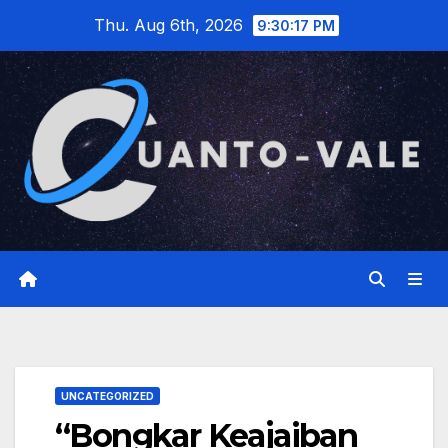
Skip
Thu. Aug 6th, 2026
9:30:18 PM
to
content
UNCATEGORIZED
“Bongkar Keajaiban