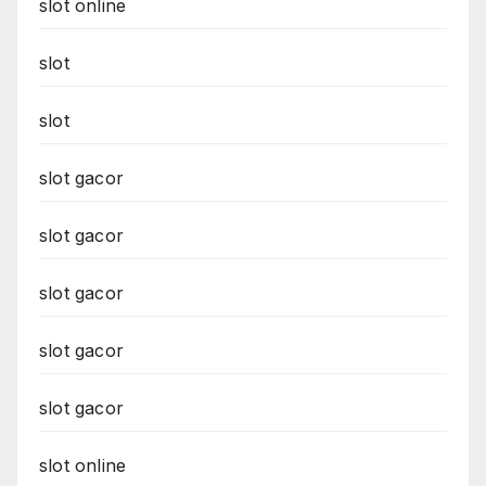
slot online
slot
slot
slot gacor
slot gacor
slot gacor
slot gacor
slot gacor
slot online