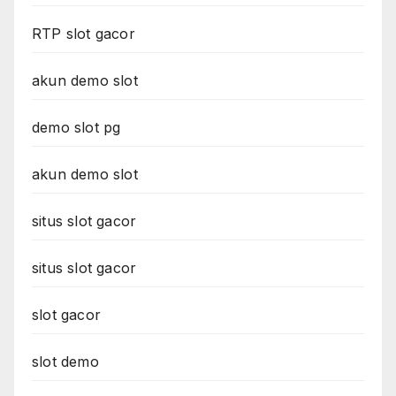
RTP slot gacor
akun demo slot
demo slot pg
akun demo slot
situs slot gacor
situs slot gacor
slot gacor
slot demo